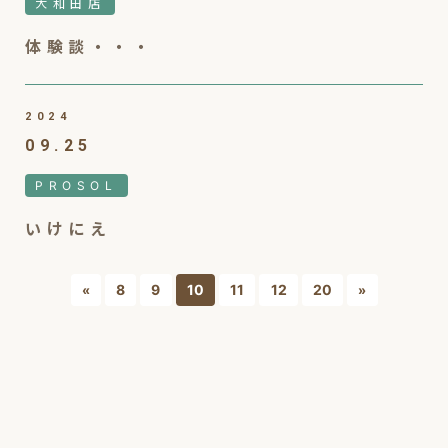
大和田店
体験談・・・
2024
09.25
PROSOL
いけにえ
8
9
10
11
12
20
«
»