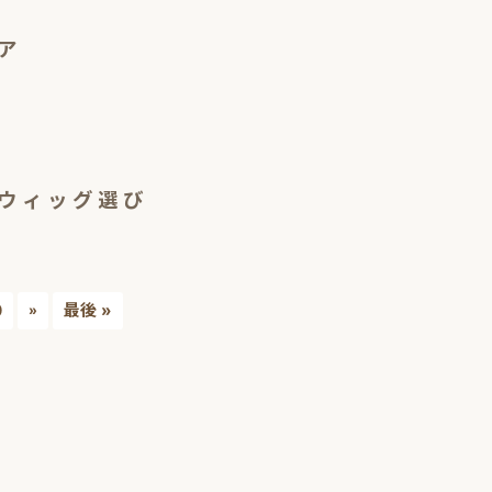
ア
ウィッグ選び
0
最後 »
»