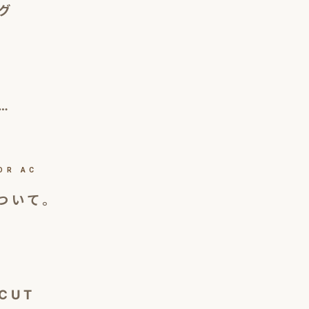
グ
…
OR AC
ついて。
CUT