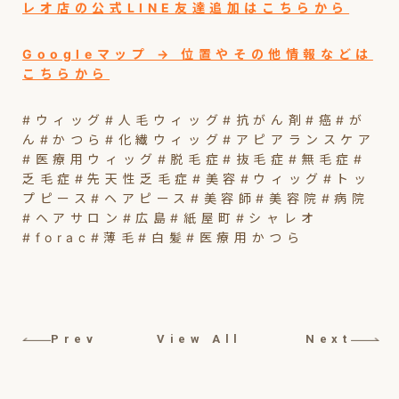
レオ店の公式LINE友達追加はこちらから
Googleマップ → 位置やその他情報などは
こちらから
#ウィッグ#人毛ウィッグ#抗がん剤#癌#が
ん#かつら#化繊ウィッグ#アピアランスケア
#医療用ウィッグ#脱毛症#抜毛症#無毛症#
乏毛症#先天性乏毛症#美容#ウィッグ#トッ
プピース#ヘアピース#美容師#美容院#病院
#ヘアサロン#広島#紙屋町#シャレオ
#forac#薄毛#白髪#医療用かつら
Prev
View All
Next