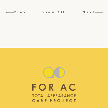
Prev
View All
Next