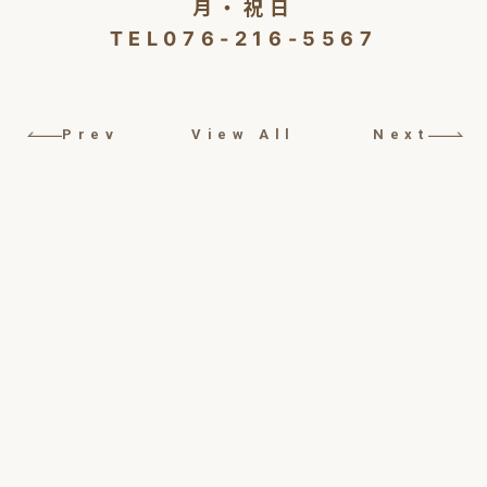
月・祝日
TEL076-216-5567
Prev
View All
Next