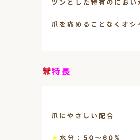
ツンとした特有のにおい
爪を痛めることなくオシ
特長
爪にやさしい配合
★
水分：50～60%